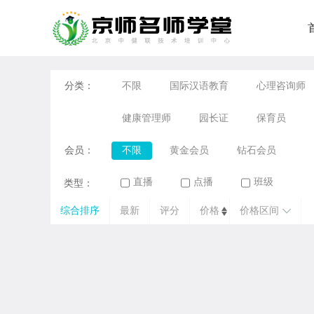
分类：
不限
国际汉语教育
心理咨询师
健康管理师
园长证
保育员
会员：
不限
黄金会员
钻石会员
直播
点播
班级
类型：
综合排序
最新
评分
价格
价格区间