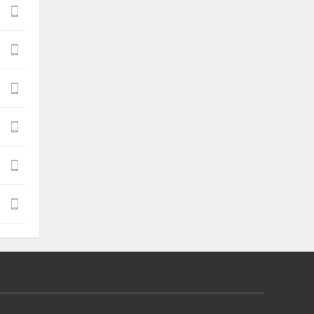





