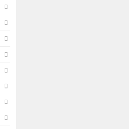







