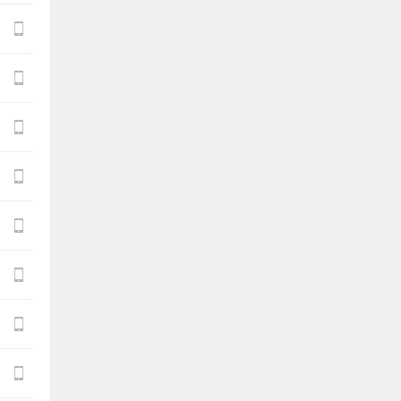







