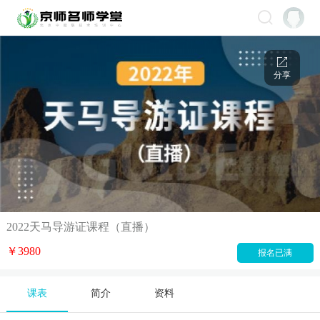
分享
2022天马导游证课程（直播）
￥3980
报名已满
课表
简介
资料