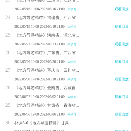
《地方导游精讲》上海市、江苏省...
2022/05/16 19:00-2022/05/16 21:00
观看回放
未学习
24
《地方导游精讲》福建省、江西省...
2022/05/19 19:00-2022/05/19 21:00
观看回放
未学习
25
《地方导游精讲》河南省、湖北省...
2022/05/23 19:00-2022/05/23 21:00
观看回放
未学习
26
《地方导游精讲》广东省、广西省...
2022/05/26 19:00-2022/05/26 21:00
观看回放
未学习
27
《地方导游精讲》重庆市、四川省...
2022/05/30 19:00-2022/05/30 21:00
观看回放
未学习
28
《地方导游精讲》云南省、西藏自...
2022/06/02 19:00-2022/06/02 21:00
观看回放
未学习
29
《地方导游精讲》甘肃省、青海省...
2022/06/06 19:00-2022/06/06 21:00
观看回放
未学习
30
补课6-6《地方导游精讲》甘肃...