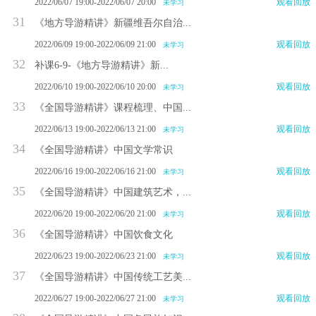
2022/06/07 19:00-2022/06/07 20:00
观看回放
未学习
31
《地方导游精讲》新疆维吾尔自治...
2022/06/09 19:00-2022/06/09 21:00
观看回放
未学习
32
补课6-9-《地方导游精讲》新...
2022/06/10 19:00-2022/06/10 20:00
观看回放
未学习
33
《全国导游精讲》课程梳理、中国...
2022/06/13 19:00-2022/06/13 21:00
观看回放
未学习
34
《全国导游精讲》中国文学常识
2022/06/16 19:00-2022/06/16 21:00
观看回放
未学习
35
《全国导游精讲》中国建筑艺术，...
2022/06/20 19:00-2022/06/20 21:00
观看回放
未学习
36
《全国导游精讲》中国饮食文化
2022/06/23 19:00-2022/06/23 21:00
观看回放
未学习
37
《全国导游精讲》中国传统工艺美...
2022/06/27 19:00-2022/06/27 21:00
观看回放
未学习